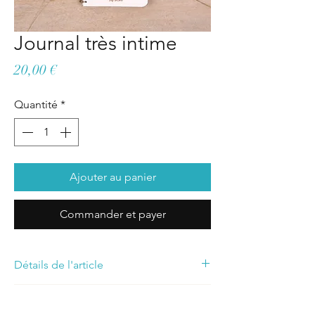
Journal très intime
Prix
20,00 €
Quantité
*
Ajouter au panier
Commander et payer
Détails de l'article
Nombre de pages : 200
Retours et échanges
Dimensions : 13x21 cm