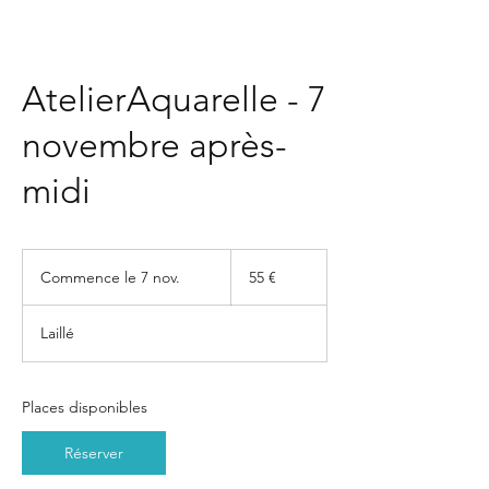
AtelierAquarelle - 7
novembre après-
midi
55
euros
Commence le 7 nov.
C
55 €
o
m
Laillé
m
e
n
c
Places disponibles
e
l
Réserver
e
7